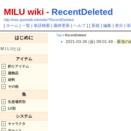
MILU wiki -
RecentDeleted
http://milu.gamedb.info/wiki/?RecentDeleted
[
ホーム
|
一覧
|
単語検索
|
最終更新
|
ヘルプ
] [
新規
|
編集
|
差分
|
添
Top
> RecentDeleted
はじめに
2021-03-26 (金) 09:01:49 -
最強の
M.I.L.Uとは
アイテム
＋
釣りアイテム
＋
服飾品
＋
材料
＋
その他
魚
＋
生息場所別
＋
LV別
システム
＋
キャラクタ
＋
チャット